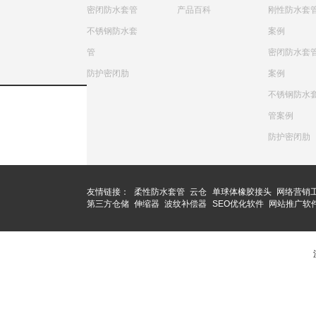
密闭防水套管
产品百科
刚性防水套
不锈钢防水套
案例
管
密闭防水套
防护密闭肋
案例
不锈钢防水
管案例
防护密闭肋
友情链接：
柔性防水套管
云仓
单球体橡胶接头
网络营销
第三方仓储
伸缩器
波纹补偿器
SEO优化软件
网站推广软