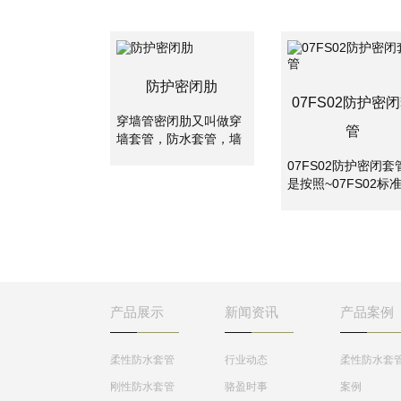
防护密闭肋
07FS02防护密
穿墙管密闭肋又叫做穿
管
墙套管，防水套管，墙
体预埋管，防水套管分
07FS02防护密闭套
为刚性防水套管和柔性
是按照~07FS02标
防水套管。两者主要是
集制作的密闭套管,
使用的地方不一样，柔
应用于地下工程、化
性防水套管主要用在人
工、钢铁、建筑、化
防墙，水池等要求很高
工、刚铁、自来水、
的地方，刚性防水套管
水处理等管路穿墙壁
一般用在地下室等管道
求严密防水之处。
需穿管道地位置。
产品展示
新闻资讯
产品案例
柔性防水套管
行业动态
柔性防水套
刚性防水套管
骆盈时事
案例