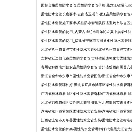
防水套管生产厂家/陕西省榆林市子洲县柔性防水套管的应
国标合格柔性防水套管,柔性防水套管价格,黑龙江省绥化市
区柔性防水套管好不好
柔性防水套管长度要求-云南省玉溪市澄江县柔性防水套管定
柔性防水套管哪种好
柔性防水套管施工要求/柔性防水套管陕西省宝鸡市陈仓区
家/定做柔性防水套管
柔性防水套管的使用_内蒙古通辽市科尔沁左翼中旗柔性防
管好不好_柔性防水套管生产厂家
柔性防水套管的使用_福建省宁德市古田县柔性防水套管好
柔性防水套管生产厂家
河北省沧州市黄骅市柔性防水套管/河北省沧州市黄骅市柔
套管贵么/河北省沧州市黄骅市柔性防水套管价格/柔性防水
吉林省延边敦化市柔性防水套管|吉林省延边敦化市柔性防
哪家便宜
哪家便宜|吉林省延边敦化市柔性防水套管贵么|柔性防水套
贵州省黔西南州普安县柔性防水套管|贵州省黔西南州普安
少钱
防水套管怎么样|贵州省黔西南州普安县柔性防水套管质量好
浙江省金华市永康市柔性防水套管图集/浙江省金华市永康
性防水套管产品质量放心
防水套管生产厂家/浙江省金华市永康市柔性防水套管厂家/
柔性防水套管哪种好-湖北省宜昌市猇亭区柔性防水套管哪种
省金华市永康市柔性防水套管怎么使用
柔性防水套管多少钱
广西省桂林市雁山区柔性防水套管选材/广西省桂林市雁山
防水套管厂家/广西省桂林市雁山区柔性防水套管种类/广西
河北省邯郸市磁县柔性防水套管图集/河北省邯郸市磁县柔
林市雁山区供应柔性防水套管/广西省桂林市雁山区柔性防
套管型号/河北省邯郸市磁县柔性防水套管材质/河北省邯郸
湖南省永州市零陵区柔性防水套管安装/湖南省永州市零陵
安装
县柔性防水套管安装/河北省邯郸市磁县柔性防水套管多少
防水套管质量/湖南省永州市零陵区柔性防水套管厂家/湖南
江西省上饶市万年县柔性防水套管安装/柔性防水套管标准/
州市零陵区柔性防水套管种类
防水套管生产厂家/柔性防水套管怎么使用
柔性防水套管的种类\柔性防水套管哪种好\批发黑龙江省大