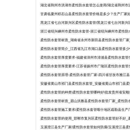
管生产
湖北省荆州市洪湖市柔性防水套管怎么使用/湖北省荆州市
柔性防水套管规格/湖北省荆州市洪湖市柔性防水套管应用
甘肃临夏州积石山县柔性防水套管价格是多少？生产厂家
黑龙江省七台河新兴区柔性防水套管/黑龙江省七台河新兴
防水套管设备/黑龙江省七台河新兴区柔性防水套管安装方法
浙江省绍兴嵊州市柔性防水套管-浙江省绍兴嵊州市柔性防
性防水套管定做
管作用-浙江省绍兴嵊州市柔性防水套管生产工艺-柔性防水
柔性防水套管材质_湖南省永州市新田县柔性防水套管厂家
应用
防水套管好不好
柔性防水套管简介_江西省九江市湖口县柔性防水套管多少
应柔性防水套管
柔性防水套管厚度要求-福建省漳州市漳浦县柔性防水套管
厂家-柔性防水套管价格
柔性防水套管厚度要求-江苏省扬州市广陵区柔性防水套管
厂家-柔性防水套管价格
柔性防水套管原理-柔性防水套管厂家-四川省甘孜市雅江县
防水套管哪家好
安徽省黄山市祁门县柔性防水套管_安徽省黄山市祁门县柔
水套管材质_安徽省黄山市祁门县防水套规格_柔性防水套
柔性防水套管的种类\柔性防水套管哪种好\批发贵州省安顺
定县柔性防水套管
柔性防水套管材质_眉山洪雅县柔性防水套管厂家_柔性防
好不好
柔性防水套管施工要求/柔性防水套管喀什地区疏勒县生产厂
定做柔性防水套管
柔性防水套管的使用_邯郸市复兴区柔性防水套管好不好_
水套管生产厂家
玉溪澄江县生产厂家/柔性防水套管如何防腐/玉溪澄江县柔