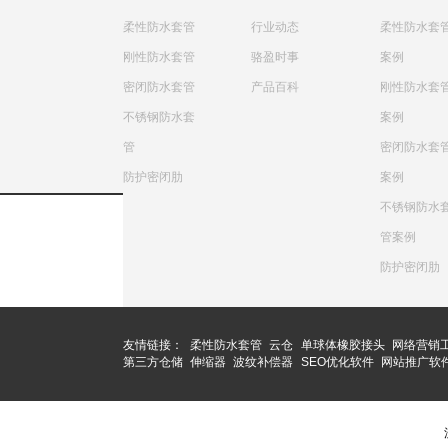
柔性防水套管
行业动态
柔性防水套
刚性防水套管
骆盈时事
案例
密闭防水套管
产品百科
刚性防水套
不锈钢防水套
案例
管
密闭防水套
防护密闭肋
案例
不锈钢防水
管案例
防护密闭肋
友情链接：
柔性防水套管
云仓
单球体橡胶接头
网络营销
第三方仓储
伸缩器
波纹补偿器
SEO优化软件
网站推广软