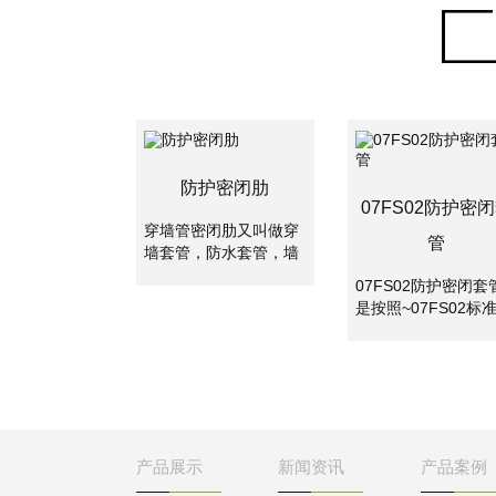
防护密闭肋
07FS02防护密
穿墙管密闭肋又叫做穿
管
墙套管，防水套管，墙
体预埋管，防水套管分
07FS02防护密闭套
为刚性防水套管和柔性
是按照~07FS02标
防水套管。两者主要是
集制作的密闭套管,
使用的地方不一样，柔
应用于地下工程、化
性防水套管主要用在人
工、钢铁、建筑、化
防墙，水池等要求很高
工、刚铁、自来水、
的地方，刚性防水套管
水处理等管路穿墙壁
一般用在地下室等管道
求严密防水之处。
需穿管道地位置。
产品展示
新闻资讯
产品案例