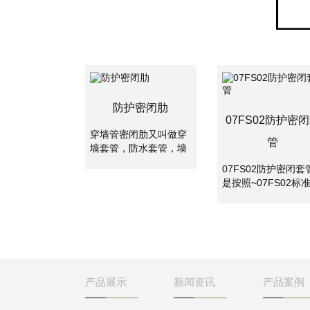
防护密闭肋
07FS02防护密
穿墙管密闭肋又叫做穿
管
墙套管，防水套管，墙
体预埋管，防水套管分
07FS02防护密闭套
为刚性防水套管和柔性
是按照~07FS02标
防水套管。两者主要是
集制作的密闭套管,
使用的地方不一样，柔
应用于地下工程、化
性防水套管主要用在人
工、钢铁、建筑、化
防墙，水池等要求很高
工、刚铁、自来水、
的地方，刚性防水套管
水处理等管路穿墙壁
一般用在地下室等管道
求严密防水之处。
需穿管道地位置。
产品展示
新闻资讯
产品案例