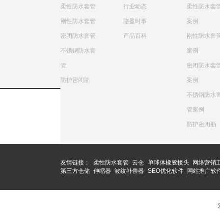
柔性防水套管
行业动态
柔性防水套
刚性防水套管
骆盈时事
案例
密闭防水套管
产品百科
刚性防水套
不锈钢防水套
案例
管
密闭防水套
防护密闭肋
案例
不锈钢防水
管案例
防护密闭肋
友情链接：
柔性防水套管
云仓
单球体橡胶接头
网络营销
第三方仓储
伸缩器
波纹补偿器
SEO优化软件
网站推广软