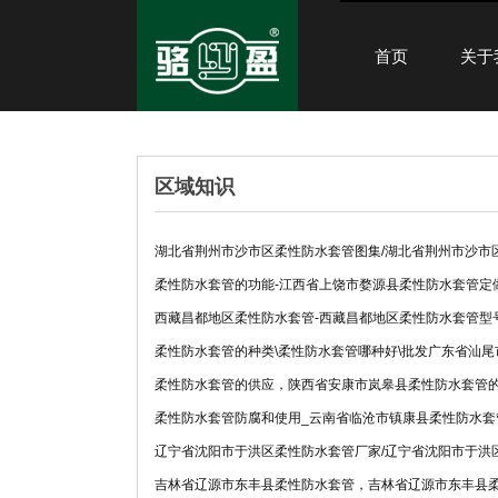
首页
关于
区域知识
湖北省荆州市沙市区柔性防水套管图集/湖北省荆州市沙市
防水套管生产厂家/湖北省荆州市沙市区柔性防水套管批发/
柔性防水套管的功能-江西省上饶市婺源县柔性防水套管定做
省荆州市沙市区柔性防水套管价格/湖北省荆州市沙市区柔
性防水套管批发
西藏昌都地区柔性防水套管-西藏昌都地区柔性防水套管型号
套管安装
藏昌都地区柔性防水套管材质-柔性防水套管尺寸
柔性防水套管的种类\柔性防水套管哪种好\批发广东省汕尾
河县柔性防水套管
柔性防水套管的供应，陕西省安康市岚皋县柔性防水套管的
柔性防水套管安装要求和方法
柔性防水套管防腐和使用_云南省临沧市镇康县柔性防水套
应_柔性防水套管批发
辽宁省沈阳市于洪区柔性防水套管厂家/辽宁省沈阳市于洪
防水套管安装/辽宁省沈阳市于洪区柔性防水套管价格/辽宁
吉林省辽源市东丰县柔性防水套管，吉林省辽源市东丰县