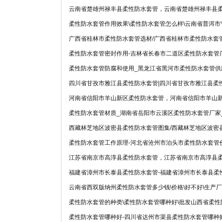
阳市于洪区柔性防水套管作用
水套管生产工艺，吉林省辽源市东丰县柔性防水套管用途
云南省楚雄州禄丰县柔性防水套管，云南省楚雄州禄丰县
防水套管使用
水套管生产工艺，云南省楚雄州禄丰县柔性防水套管用途
柔性防水套管作用效果\柔性防水套管怎么样\云南省普洱市
防水套管使用
县柔性防水套管哪种好
广西省桂林市柔性防水套管选材/广西省桂林市柔性防水套
家/广西省桂林市柔性防水套管种类/广西省桂林市供应柔性
柔性防水套管密封作用-吉林省长春市二道区柔性防水套管厂
套管/广西省桂林市柔性防水套管安装
柔性防水套管定做
柔性防水套管防腐和使用_黑龙江省黑河市柔性防水套管供
性防水套管批发
四川省甘孜市雅江县柔性防水套管|四川省甘孜市雅江县柔
套管安装|四川省甘孜市雅江县柔性防水套管安装方法|柔性
河南省信阳市羊山新区柔性防水套管，河南省信阳市羊山
套管设备
性防水套管是什么，河南省信阳市羊山新区柔性防水套管
柔性防水套管材质_湖南省岳阳市云溪区柔性防水套管厂家
柔性防水套管详细说明
防水套管好不好
西藏林芝地区波密县柔性防水套管图集/西藏林芝地区波密
防水套管种类/西藏林芝地区波密县柔性防水套管批发/西藏
柔性防水套管工作原理-河北省沧州市泊头市柔性防水套管价
地区波密县柔性防水套管哪家便宜
柔性防水套管好不好
江苏省南京市高淳县柔性防水套管，江苏省南京市高淳县
水套管说明，江苏省南京市高淳县柔性防水套管使用，柔
福建省漳州市长泰县柔性防水套管-福建省漳州市长泰县柔
套管生产工艺
水套管厂家-福建省漳州市长泰县柔性防水套管品牌-柔性防
云南省西双版纳州柔性防水套管多少钱\价格\好不好\生产
管生产厂家
柔性防水套管的种类\柔性防水套管哪种好\批发山西省柔性
套管
柔性防水套管哪种好-四川省达州市渠县柔性防水套管哪种好