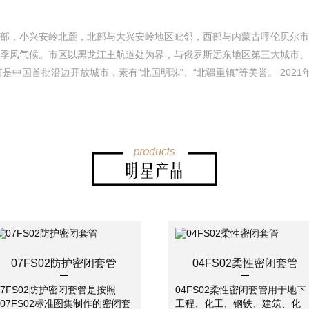
部，小兴安岭北麓，北部与大兴安岭地区毗邻，西部与内蒙古呼伦贝尔市
季风气候。市区以黑龙江主航道处为界，与俄罗斯远东地区第三大城市、
河是中国首批沿边开放城市，素有“北国明珠”、“北疆重镇”等美誉。 202
07FS02防护密闭套管
04FS02柔性密闭套管
07FS02防护密闭套管是按照
04FS02柔性密闭套管用于地下
~07FS02标准图集制作的密闭套
工程、化工、钢铁、建筑、化