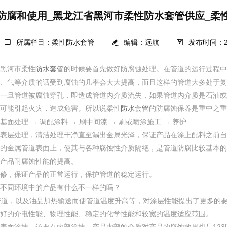
防腐和使用_黑龙江省黑河市柔性防水套管供应_柔
所属栏目：柔性防水套管
编辑：
远航
发布时间：202
黑河市柔性
防水套管
的时候要首先做好防腐蚀处理。在管道的运行过程
、气等介质的话受到腐蚀的几率会大大提高，而且这样的管道大多处于复
一旦管道被腐蚀穿孔，即造成管道内介质流失，如果管道内介质是石油或
可能引起火灾，造成危害。所以说柔性
防水套管
的防腐蚀保养是重中之重
面处理 → 调配涂料 → 刷中间漆 → 刷或喷涂施工 → 养护
表层处理，清洁处理干净直至漏出金属光泽，保证产品在涂上配料之前自
的金属管道表面上，使其与各种腐蚀性介质隔绝，是管道防腐比较基本的
产品耐腐蚀性能的提高。
修，保证产品的正常运行，保护管道的稳定运行。
不同环境中的产品有什么不一样的吗？
管道，以及油品加热输送而使管道温度升高等，对涂层性能提出了更多的
好的介电性能、物理性能、稳定的化学性能和较宽的温度适应范围。