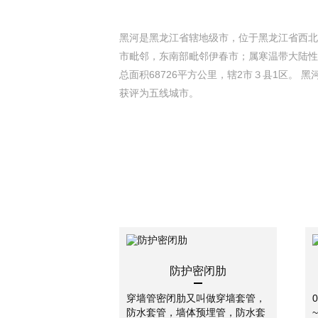
黑河是黑龙江省辖地级市，位于黑龙江省西北
市毗邻，东南部毗邻伊春市；属寒温带大陆性
总面积68726平方公里，辖2市３县1区。 黑
获评为五线城市。
防护密闭肋
穿墙管密闭肋又叫做穿墙套管，
防水套管，墙体预埋管，防水套