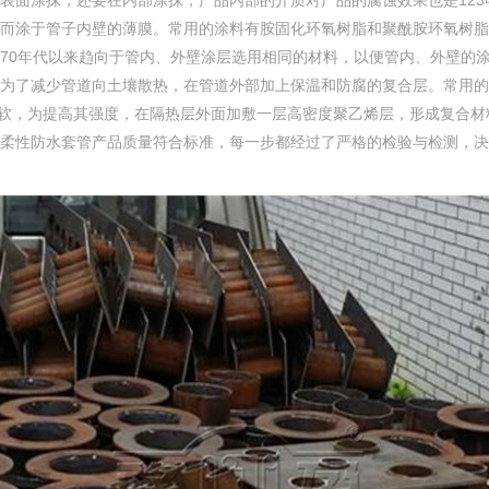
表面涂抹，还要在内部涂抹，产品内部的介质对产品的腐蚀效果也是123
涂于管子内壁的薄膜。常用的涂料有胺固化环氧树脂和聚酰胺环氧树脂，涂
70年代以来趋向于管内、外壁涂层选用相同的材料，以便管内、外壁的
为了减少管道向土壤散热，在管道外部加上保温和防腐的复合层。常用的
地松软，为提高其强度，在隔热层外面加敷一层高密度聚乙烯层，形成复合
柔性防水套管产品质量符合标准，每一步都经过了严格的检验与检测，决