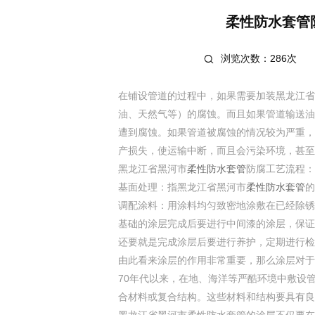
柔性防水套管
浏览次数：286次
在铺设管道的过程中，如果需要加装黑龙江省
油、天然气等）的腐蚀。而且如果管道输送油
遭到腐蚀。如果管道被腐蚀的情况较为严重，
产损失，使运输中断，而且会污染环境，甚至
黑龙江省黑河市
柔性防水套管
防腐工艺流程：基
基面处理：指黑龙江省黑河市
柔性防水套管
的
调配涂料：用涂料均匀致密地涂敷在已经除锈
基础的涂层完成后要进行中间漆的涂层，保证
还要就是完成涂层后要进行养护，定期进行检
由此看来涂层的作用非常重要，那么涂层对于
70年代以来，在地、海洋等严酷环境中敷设
合材料或复合结构。这些材料和结构要具有良