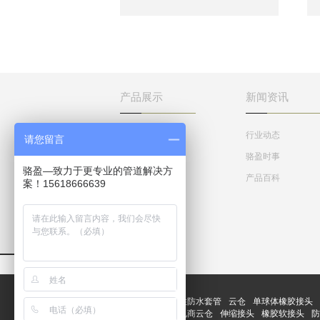
管分为刚性防水套管和柔性防水
套管。两者主要是使用的地方不
一样，柔性防水套管主要用在人
防墙，水池等要求很高的地方，
刚性防水套管一般用在地下室等
管道需穿管道地位置。
产品展示
新闻资讯
柔性防水套管
行业动态
请您留言
刚性防水套管
骆盈时事
骆盈—致力于更专业的管道解决方
密闭防水套管
产品百科
案！15618666639
不锈钢防水套管
防护密闭肋
友情链接：
柔性防水套管
云仓
单球体橡胶接头
网站推广软件
电商云仓
伸缩接头
橡胶软接头