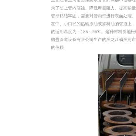
黑龙江省黑河市柔性防水套管的涂层不仅要在
为了防止管内腐蚀、降低摩擦阻力、提高输量而
管壁粘结牢固，需要对管内壁进行表面处理。
在中、小口径的热输原油或燃料油的管道上，
的适用温度为－185～95℃。这种材料质
骆盈管道设备有限公司生产的黑龙江省黑河市
的信赖