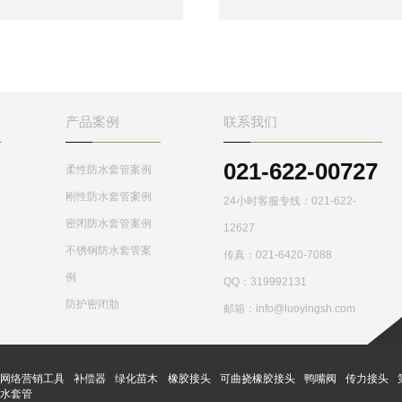
管,广泛应用于地下工程、化工、
工、刚铁、自来水、污水处理
钢铁、建筑、化工、刚铁、自来
单位。柔性密闭套管是为了解
水、污水处理等管路穿墙壁要求
有些地下工程需要管路穿墙而
严密防水之处。
过，而通过处又有严密防水要
求；
产品案例
联系我们
021-622-00727
柔性防水套管案例
刚性防水套管案例
24小时客服专线：021-622-
密闭防水套管案例
12627
不锈钢防水套管案
传真：021-6420-7088
例
QQ：
319992131
防护密闭肋
邮箱：info@luoyingsh.com
网络营销工具
补偿器
绿化苗木
橡胶接头
可曲挠橡胶接头
鸭嘴阀
传力接头
防水套管