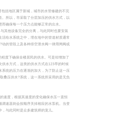
要包括地区属于新城，城市的水管修建的不完
性。所以，市采取了分层加压的供水方式，以
进而确保每一个压力点能够正常的出水。
，与其他设备完全的分离，与此同时也要安装
生活给水系统之中，埋在地中的管道材质通常
?动的管段上及各种排空泄水阀一律用闸阀或
的程度下确保全楼居民的供水。可是却增加了
供水方式，这类的供水方式在123早的时候
水系统的压力在逐渐的加大，为了防止这一压
取叠压供水?系统，这一系统所采用的是无负
的速度，根据其速度的变化确保水压一直恒
频调速器则会按顺序关掉相应的水泵机。当变
中，与此同时是众多建筑师的宠儿。