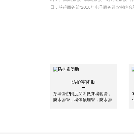
日，获得商务部“2018年电子商务进农村综合
防护密闭肋
穿墙管密闭肋又叫做穿墙套管，
防水套管，墙体预埋管，防水套
管分为刚性防水套管和柔性防水
套管。两者主要是使用的地方不
一样，柔性防水套管主要用在人
防墙，水池等要求很高的地方，
刚性防水套管一般用在地下室等