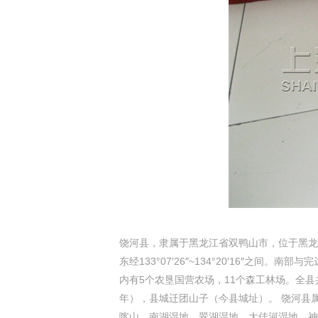
饶河县，隶属于黑龙江省双鸭山市，位于黑龙江省东
东经133°07′26″~134°20′16″之
内有5个农垦国营农场，11个森工林场。全县共
年），县城迁团山子（今县城址）。 饶河县
喀山、南湖湿地、翠湖湿地、大佳河湿地、神高峰等