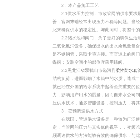
2．本产品施工工艺
2.1供水压力控制．市政管网的供水要求
善，官网末端经常出现压力不稳等问题。当经
此来确保供水的稳定性。与此同时，将整个的
2.2储水池和阀门，为了更好的确保生活用
二氧化氯消设备，确保出水的出水余氯量复合
是不锈钢管，采取卡箍连接。而官道上的阀门
蝶阀；安装空间小的部位宜采用蝶阀。
2.3黑龙江省双鸭山市饶河县
柔性防水套
结构负荷，进而影响了水箱中的水质，造成二
就已经在外国的给水系统中起着至关重要的位
力，影响用户用水的赝量，因而自来水公司制
压供水技术，通多智能设备，控制压力，将其
3．变频调速供水方式
在我国，管道供水设备是一种较为广泛使用
定，当管网的压力与真实低的视乎，．变频?
频调速供水的方法能够有效的确保供水，与此