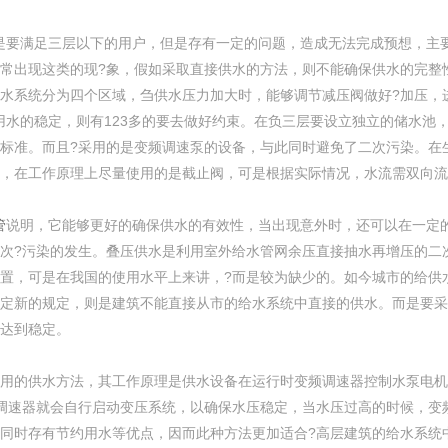
是要满足三层以下的用户，但是存有一定的问题，造成无法完成预想，主
常出现这类的现?象，假如采取直接供水的方法，则不能确保供水的完整
水系统分为四个区域，刍供水压力加大时，能够调节减压阀做好?加压，
水的稳定，则有123多的要去做好约束。在负三层要设立独立的储水池
标准。而且?采用的是变频调速泵的设备，与此同时避免了二次污染。在
，在工作原理上尽量使用的是截止阀，可是根据实际情况，水流需双向流
管
说明，它能够更好的确保供水的有效性，当出现意外时，还可以在一定
次?污染的发生。叠压供水是利用室外给水管网余压直接抽水再增压的二次
置，可是在我国的使用水平上来讲，?而是较为缺少的。如今城市的给供
定新的规定，则是建筑不能直接从市的给水系统中直接的供水。而是要采
达到稳定。
的供水方法，其工作原理是供水设备在运行时变频调速器控制水泵电机
调速器就会自行启动变压系统，以确保水压稳定，当水压过高的时候，变
同时存有节约用水等优点，因而此种方法更加适合?高层建筑的给水系统