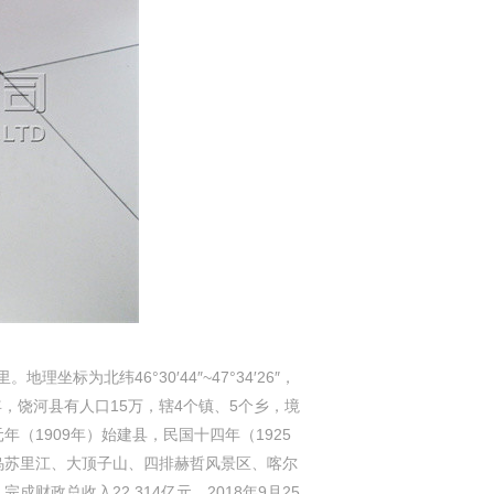
为北纬46°30′44″~47°34′26″，
17年，饶河县有人口15万，辖4个镇、5个乡，境
（1909年）始建县，民国十四年（1925
乌苏里江、大顶子山、四排赫哲风景区、喀尔
财政总收入22.314亿元。2018年9月25