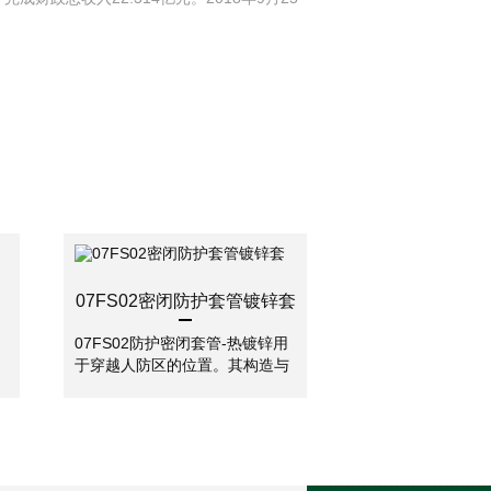
07FS02密闭防护套管镀锌套
07FS02防护密闭套管-热镀锌用
于穿越人防区的位置。其构造与
等
刚性防水套管相似，只是比刚性
决
防水套管外多一个（或两个）翼
环，还有防冲击波的挡板，挡板
与翼环、管道直接焊接。