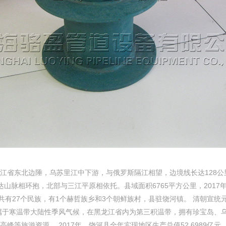
北边陲，乌苏里江中下游，与俄罗斯隔江相望，边境线长达128公里。地理坐标
间。南部与完达山脉相环抱，北部与三江平原相依托。县域面积6765平方公里，20
有27个民族，有1个赫哲族乡和3个朝鲜族村，县驻饶河镇。 清朝宣统元年
属于寒温带大陆性季风气候，在黑龙江省内为第三积温带，拥有珍宝岛、
旅游资源。 2017年，饶河县全年实现地区生产总值52.6989亿元，完成