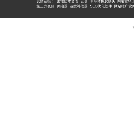
友情链接：
柔性防水套管
云仓
单球体橡胶接头
网络营销
第三方仓储
伸缩器
波纹补偿器
SEO优化软件
网站推广软