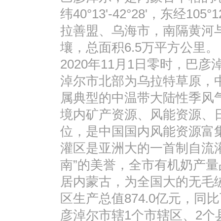
纬40°13'-42°28'，东经10
拉善盟、乌海市，南隔黄河
壤，总面积6.5万平方公里
2020年11月1日零时，巴彦
淖尔市北部为乌拉特草原，
属典型的中温带大陆性季风气候
境内矿产资源、风能资源、
位，是中国国内风能资源富
灌区是亚洲大的一首制自流
南”的美誉，全市有机奶产
居内蒙古，为全国大的无毛绒
区生产总值874.0亿元，同比
彦淖尔市辖1个市辖区、2个