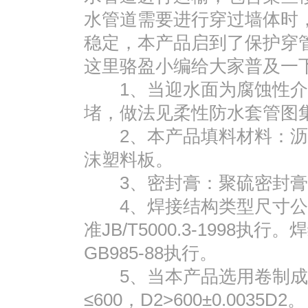
水管道需要进行穿过墙体时
稳定，本产品启到了保护穿
这里骆盈小编给大家普及一
1、当迎水面为腐蚀性介
堵，做法见柔性防水套管图
2、本产品填料材料：沥
沫塑料板。
3、密封膏：聚硫密封膏
4、焊接结构类型尺寸公
准JB/T5000.3-1998
GB985-88执行。
5、当本产品选用卷制成型
≤600，D2>600±0.0035D2。