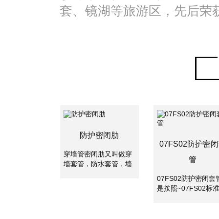
套、镜湖等旅游区，先后荣
防护密闭肋
07FS02防护密
穿墙管密闭肋又叫做穿
管
墙套管，防水套管，墙
体预埋管，防水套管分
07FS02防护密闭套
为刚性防水套管和柔性
是按照~07FS02标
防水套管。两者主要是
集制作的密闭套管,
使用的地方不一样，柔
应用于地下工程、化
性防水套管主要用在人
工、钢铁、建筑、化