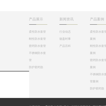
防墙，水池等要求很高
工、刚铁、自来水、
的地方，刚性防水套管
水处理等管路穿墙壁
一般用在地下室等管道
求严密防水之处。
需穿管道地位置。
产品展示
新闻资讯
产品案例
柔性防水套管
行业动态
柔性防水套
刚性防水套管
骆盈时事
案例
密闭防水套管
产品百科
刚性防水套
不锈钢防水套
案例
管
密闭防水套
防护密闭肋
案例
不锈钢防水
管案例
防护密闭肋