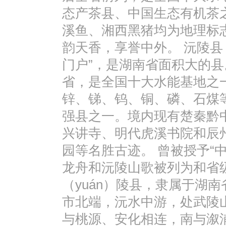
态产茶县、中国生态有机茶
溪鱼、湘西黑猪均为地理标
韵天香，享誉中外。 沅陵县
门户”，是湖南省面积大的县
省，是全国十大水能基地之
锌、锑、钨、铜、磷、石煤
强县之一。境内现有楚秦黔
兴讲寺、明代虎溪书院和辰
园等名胜古迹。 曾被授予“
龙舟和沅陵山歌被列为和省
（yuán）陵县，隶属于湖
市北端，沅水中游，处武陵
与桃源、安化相连，南与溆