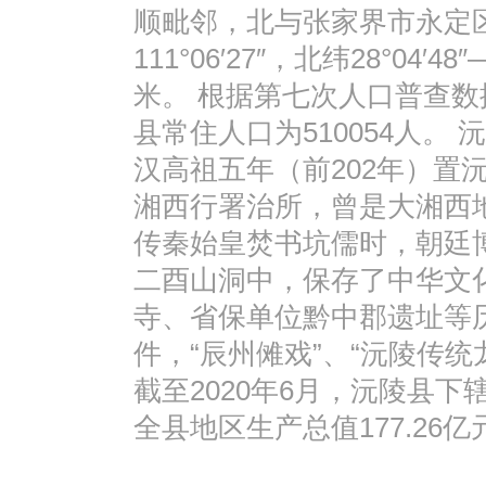
顺毗邻，北与张家界市永定区交界
111°06′27″，北纬28°04′4
米。 根据第七次人口普查数据
县常住人口为510054人。
汉高祖五年（前202年）置
湘西行署治所，曾是大湘西
传秦始皇焚书坑儒时，朝廷
二酉山洞中，保存了中华文
寺、省保单位黔中郡遗址等
件，“辰州傩戏”、“沅陵传
截至2020年6月，沅陵县下辖
全县地区生产总值177.26亿