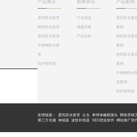
产品展示
新闻资讯
产品案例
柔性防水套管
行业动态
柔性防水套
刚性防水套管
骆盈时事
案例
密闭防水套管
产品百科
刚性防水套
不锈钢防水套
案例
管
密闭防水套
防护密闭肋
案例
不锈钢防水
管案例
防护密闭肋
友情链接：
柔性防水套管
云仓
单球体橡胶接头
网络营销
第三方仓储
伸缩器
波纹补偿器
SEO优化软件
网站推广软