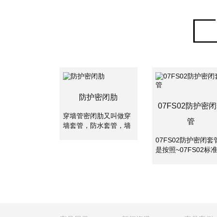
防护密闭肋
07FS02防护密
穿墙管密闭肋又叫做穿
管
墙套管，防水套管，墙
体预埋管，防水套管分
07FS02防护密闭套
为刚性防水套管和柔性
是按照~07FS02标
防水套管。两者主要是
集制作的密闭套管,
使用的地方不一样，柔
应用于地下工程、化
性防水套管主要用在人
工、钢铁、建筑、化
防墙，水池等要求很高
工、刚铁、自来水、
的地方，刚性防水套管
水处理等管路穿墙壁
一般用在地下室等管道
求严密防水之处。
需穿管道地位置。