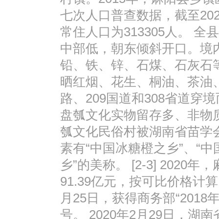
七次人口普查数据，截至20
常住人口为313305人。 
中部低，朝东倾斜开口。境
铅、铁、锌、石煤、石灰石
晒红烟、花生、桐油、茶油
路、209国道和308省道穿
盘瓠文化实物留存多、非物
瓠文化民俗村被湖南省苗学会
素有“中国冰糖橙之乡”、“
乡”的美称。 [2-3] 20
91.39亿元，按可比价格计算
月25日，获得商务部“201
号。 2020年2月29日，