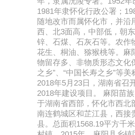
年，隶属沅陵专署。1952
1981年隶怀化行政公署；19
随地改市而属怀化市，并沿
西、北3面高，中部低，朝
锌、石煤、石灰石等。农作
花生、桐油、猕猴桃等。麻
物留存多、非物质形态文化
之乡”、“中国长寿之乡”等
2018年5月23日，湖南
2018年建设项目。 麻阳
于湖南省西部，怀化市西北
南连鹤城区和芷江县，西接
县。总面积1568.19平方千
村镇。2015年，麻阳县乡镇