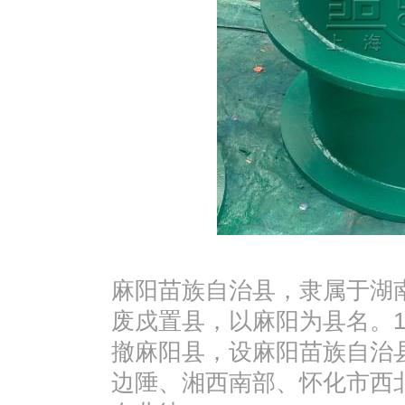
麻阳苗族自治县，隶属于湖南
废戍置县，以麻阳为县名。19
撤麻阳县，设麻阳苗族自治
边陲、湘西南部、怀化市西