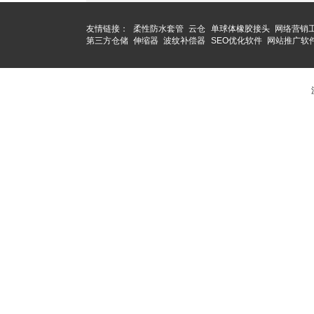
友情链接：
柔性防水套管
云仓
单球体橡胶接头
网络营销
第三方仓储
伸缩器
波纹补偿器
SEO优化软件
网站推广软