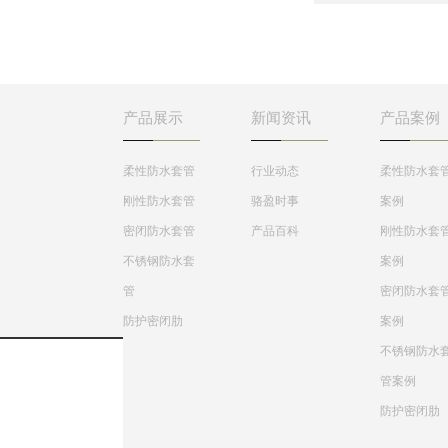
使用的地方不一样，柔
应用于地下工程、化
性防水套管主要用在人
工、钢铁、建筑、化
防墙，水池等要求很高
工、刚铁、自来水、
的地方，刚性防水套管
水处理等管路穿墙壁
一般用在地下室等管道
求严密防水之处。
需穿管道地位置。
产品展示
新闻资讯
产品案例
柔性防水套管
行业动态
柔性防水套
刚性防水套管
骆盈时事
案例
密闭防水套管
产品百科
刚性防水套
不锈钢防水套
案例
管
密闭防水套
防护密闭肋
案例
不锈钢防水
管案例
防护密闭肋