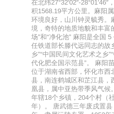
在北纬27°32′02″-28°01′46″
积1568.19平方公里。麻
环境良好，山川钟灵毓秀。
境，奇特的地质地貌和丰富
场”和“净化池” 麻阳是全国
任铁道部长滕代远同志的故乡
乡”“中国民间文化艺术之乡”
代化肥全国示范县”。 麻阳
位于湖南省西部，怀化市西
县，南连鹤城区和芷江县，
凰县，属中亚热带季风气候。全
年辖18个乡镇，204个村（社
年）。 唐武德三年废戌置县