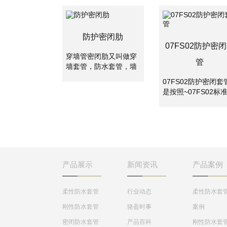
防护密闭肋
07FS02防护密
穿墙管密闭肋又叫做穿
管
墙套管，防水套管，墙
体预埋管，防水套管分
07FS02防护密闭套
为刚性防水套管和柔性
是按照~07FS02标
防水套管。两者主要是
集制作的密闭套管,
使用的地方不一样，柔
应用于地下工程、化
性防水套管主要用在人
工、钢铁、建筑、化
防墙，水池等要求很高
工、刚铁、自来水、
的地方，刚性防水套管
水处理等管路穿墙壁
一般用在地下室等管道
求严密防水之处。
需穿管道地位置。
产品展示
新闻资讯
产品案例
柔性防水套管
行业动态
柔性防水套
刚性防水套管
骆盈时事
案例
密闭防水套管
产品百科
刚性防水套