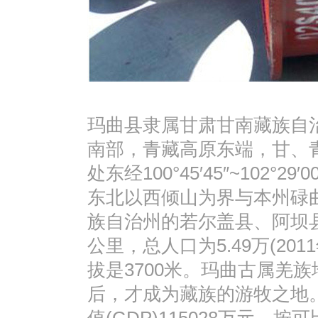
玛曲县隶属甘肃甘南藏族自
南部，青藏高原东端，甘、
处东经100°45′45″~102°29′0
东北以西倾山为界与本州碌
族自治州的若尔盖县、阿坝县
公里，总人口为5.49万(2
拔是3700米。玛曲古属羌
后，才成为藏族的游牧之地。