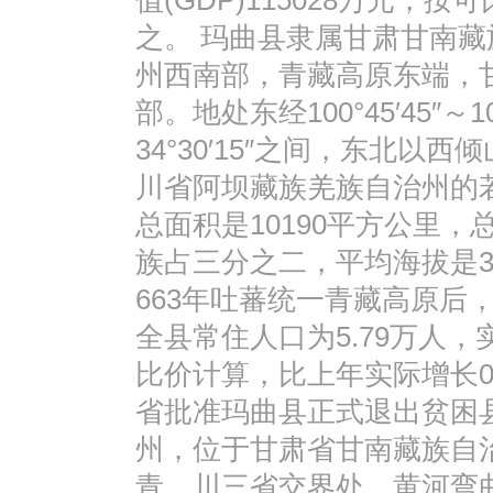
值(GDP)115028万元，按
之。 玛曲县隶属甘肃甘南
州西南部，青藏高原东端，
部。地处东经100°45′45″～102
34°30′15″之间，东北
川省阿坝藏族羌族自治州的若尔
总面积是10190平方公里，总
族占三分之二，平均海拔是3
663年吐蕃统一青藏高原后，
全县常住人口为5.79万人，
比价计算，比上年实际增长0.1
省批准玛曲县正式退出贫困
州，位于甘肃省甘南藏族自
青、川三省交界处，黄河弯曲部。