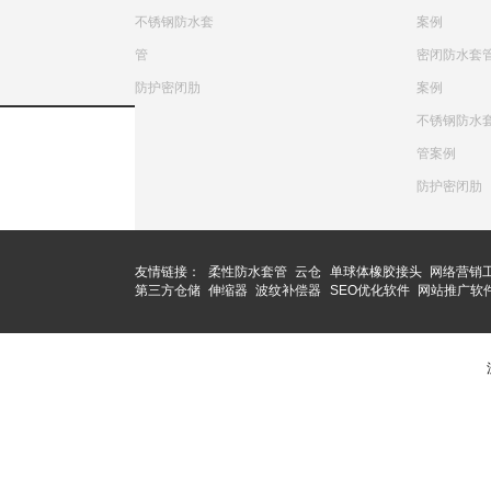
不锈钢防水套
案例
管
密闭防水套
防护密闭肋
案例
不锈钢防水
管案例
防护密闭肋
友情链接：
柔性防水套管
云仓
单球体橡胶接头
网络营销
第三方仓储
伸缩器
波纹补偿器
SEO优化软件
网站推广软