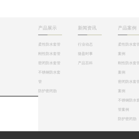
工、钢铁、建筑、化
防墙，水池等要求很高
工、刚铁、自来水、
的地方，刚性防水套管
水处理等管路穿墙壁
一般用在地下室等管道
求严密防水之处。
需穿管道地位置。
产品展示
新闻资讯
产品案例
柔性防水套管
行业动态
柔性防水套
刚性防水套管
骆盈时事
案例
密闭防水套管
产品百科
刚性防水套
不锈钢防水套
案例
管
密闭防水套
防护密闭肋
案例
不锈钢防水
管案例
防护密闭肋