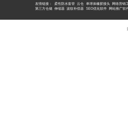
友情链接：
柔性防水套管
云仓
单球体橡胶接头
网络营销
第三方仓储
伸缩器
波纹补偿器
SEO优化软件
网站推广软