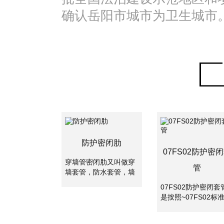
确认岳阳市城市为卫生城市
防护密闭肋
07FS02防护密
穿墙管密闭肋又叫做穿
管
墙套管，防水套管，墙
体预埋管，防水套管分
07FS02防护密闭套
为刚性防水套管和柔性
是按照~07FS02标
防水套管。两者主要是
集制作的密闭套管,
使用的地方不一样，柔
应用于地下工程、化
性防水套管主要用在人