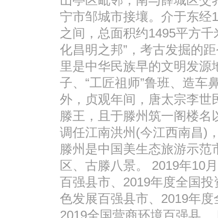
山亭区毗邻，南与薛城区交
宁市邹城市接壤。介于东经116°49′
之间，总面积约1495平方
化昌明之邦”，考古发掘的距今
里是中华民族早的文明发源地之一
子、“工匠祖师”鲁班、造车
外，贞观年间，唐太宗李世
滕王，且于滕州筑一阁楼名以
调任江南洪州(今江西南昌)，
滕州是中国美生态旅游示范
区、古滕八景。 2019年10
百强县市、2019年度全国投
色发展百强县市、2019年
2019全国营商环境百强县。 [