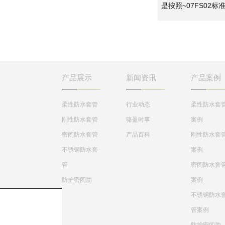
为刚性防水套管和柔性
是按照~07FS02标
防水套管。两者主要是
集制作的密闭套管,
使用的地方不一样，柔
应用于地下工程、化
性防水套管主要用在人
工、钢铁、建筑、化
防墙，水池等要求很高
工、刚铁、自来水、
的地方，刚性防水套管
水处理等管路穿墙壁
一般用在地下室等管道
求严密防水之处。
需穿管道地位置。
产品展示
新闻资讯
产品案例
柔性防水套管
行业动态
柔性防水套
刚性防水套管
骆盈时事
案例
密闭防水套管
产品百科
刚性防水套
不锈钢防水套
案例
管
密闭防水套
防护密闭肋
案例
不锈钢防水
管案例