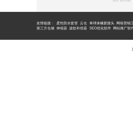
防护密闭肋
友情链接：
柔性防水套管
云仓
单球体橡胶接头
网络营销
第三方仓储
伸缩器
波纹补偿器
SEO优化软件
网站推广软