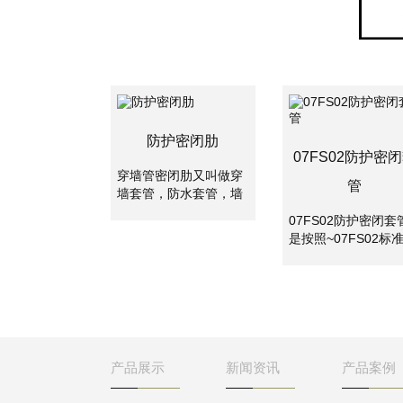
防护密闭肋
07FS02防护密
穿墙管密闭肋又叫做穿
管
墙套管，防水套管，墙
体预埋管，防水套管分
07FS02防护密闭套
为刚性防水套管和柔性
是按照~07FS02标
防水套管。两者主要是
集制作的密闭套管,
使用的地方不一样，柔
应用于地下工程、化
性防水套管主要用在人
工、钢铁、建筑、化
防墙，水池等要求很高
工、刚铁、自来水、
的地方，刚性防水套管
水处理等管路穿墙壁
一般用在地下室等管道
求严密防水之处。
需穿管道地位置。
产品展示
新闻资讯
产品案例