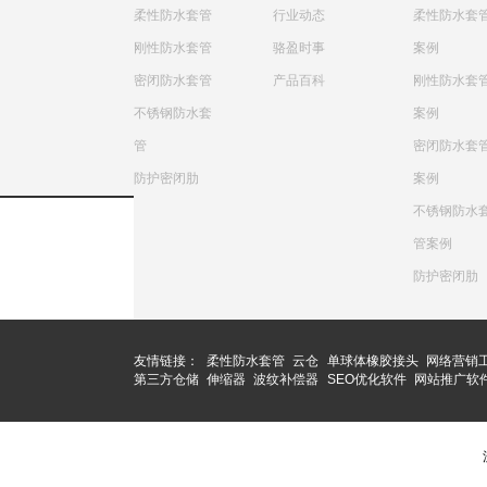
柔性防水套管
行业动态
柔性防水套
刚性防水套管
骆盈时事
案例
密闭防水套管
产品百科
刚性防水套
不锈钢防水套
案例
管
密闭防水套
防护密闭肋
案例
不锈钢防水
管案例
防护密闭肋
友情链接：
柔性防水套管
云仓
单球体橡胶接头
网络营销
第三方仓储
伸缩器
波纹补偿器
SEO优化软件
网站推广软