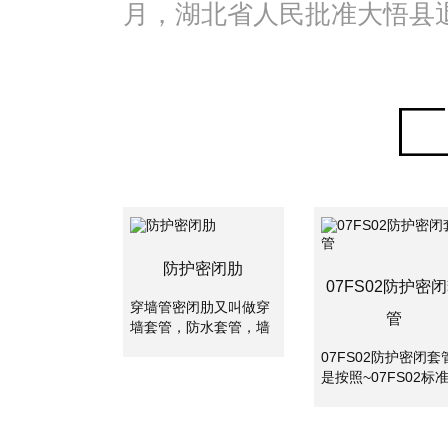
月，湖北省人民批准大悟县
防护密闭肋
07FS02防护密
穿墙管密闭肋又叫做穿
管
墙套管，防水套管，墙
体预埋管，防水套管分
07FS02防护密闭套
为刚性防水套管和柔性
是按照~07FS02标
防水套管。两者主要是
集制作的密闭套管,
使用的地方不一样，柔
应用于地下工程、化
性防水套管主要用在人
工、钢铁、建筑、化
防墙，水池等要求很高