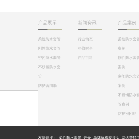
工、刚铁、自来水、
的地方，刚性防水套管
水处理等管路穿墙壁
一般用在地下室等管道
求严密防水之处。
需穿管道地位置。
产品展示
新闻资讯
产品案例
柔性防水套管
行业动态
柔性防水套
刚性防水套管
骆盈时事
案例
密闭防水套管
产品百科
刚性防水套
不锈钢防水套
案例
管
密闭防水套
防护密闭肋
案例
不锈钢防水
管案例
防护密闭肋
友情链接：
柔性防水套管
云仓
单球体橡胶接头
网络营销