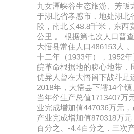
九女潭峡谷生态旅游、芳畈
于湖北省孝感市，地处湖北
段，南北长48.8千米，东西宽
公里 。 根据第七次人口普查
大悟县常住人口486153人
十二年（1933年），195
皖革命根据地的腹心地带，
优异人曾在大悟留下战斗足
2018年，大悟县下辖14个镇
当年价生产总值1713407
业完成增加值447036万元，
产业完成增加值870318万元
百分之、-4.4百分之，三次产业占比