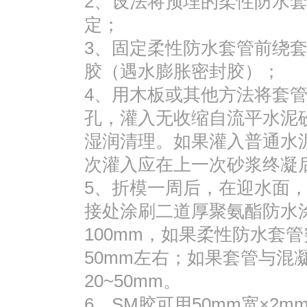
2、设法将预埋的柔性防水
定；
3、固定柔性防水套管前绕套管
胶（遇水膨胀密封胶）；
4、用木板或其他方法将套
孔，灌入无收缩自流平水泥
湿润清理。如果灌入普通水
次灌入应在上一次砂浆终凝
5、折模一周后，在迎水面
接处涂刷二道厚聚氨酯防水
100mm，如果柔性防水套
50mm左右；如果套管与混
20~50mm。
6、SM胶可用50mm宽×2