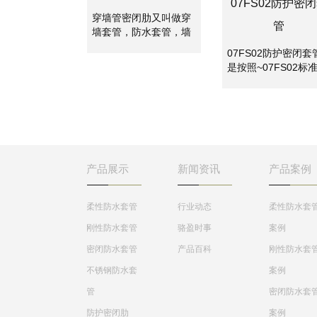
07FS02防护密
穿墙管密闭肋又叫做穿
管
墙套管，防水套管，墙
体预埋管，防水套管分
07FS02防护密闭套
为刚性防水套管和柔性
是按照~07FS02标
防水套管。两者主要是
集制作的密闭套管,
使用的地方不一样，柔
应用于地下工程、化
性防水套管主要用在人
工、钢铁、建筑、化
防墙，水池等要求很高
工、刚铁、自来水、
的地方，刚性防水套管
水处理等管路穿墙壁
一般用在地下室等管道
求严密防水之处。
需穿管道地位置。
产品展示
新闻资讯
产品案例
柔性防水套管
行业动态
柔性防水套
刚性防水套管
骆盈时事
案例
密闭防水套管
产品百科
刚性防水套
不锈钢防水套
案例
管
密闭防水套
防护密闭肋
案例