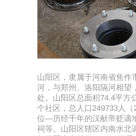
山阳区，隶属于河南省焦作
河，与郑州、洛阳隔河相望
处。山阳区总面积74.4平方
个社区，总人口249733人
位—历经千年的汉献帝贬谪
祠等。山阳区辖区内南水北调