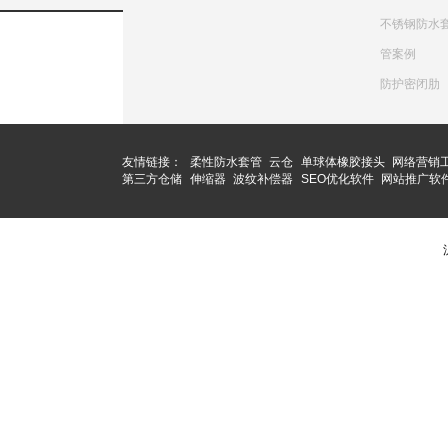
不锈钢防水
管案例
防护密闭肋
友情链接：
柔性防水套管
云仓
单球体橡胶接头
网络营销
第三方仓储
伸缩器
波纹补偿器
SEO优化软件
网站推广软