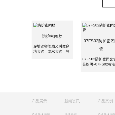
防护密闭肋
07FS02防护密
穿墙管密闭肋又叫做穿
管
墙套管，防水套管，墙
体预埋管，防水套管分
07FS02防护密闭套
为刚性防水套管和柔性
是按照~07FS02标
防水套管。两者主要是
集制作的密闭套管,
使用的地方不一样，柔
应用于地下工程、化
性防水套管主要用在人
工、钢铁、建筑、化
防墙，水池等要求很高
工、刚铁、自来水、
的地方，刚性防水套管
水处理等管路穿墙壁
一般用在地下室等管道
求严密防水之处。
需穿管道地位置。
产品展示
新闻资讯
产品案例
柔性防水套管
行业动态
柔性防水套