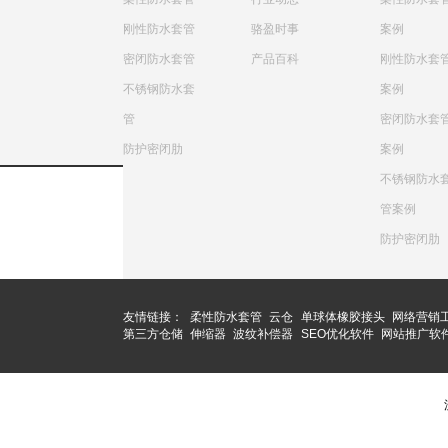
刚性防水套管
骆盈时事
案例
密闭防水套管
产品百科
刚性防水套
不锈钢防水套
案例
管
密闭防水套
防护密闭肋
案例
不锈钢防水
管案例
防护密闭肋
友情链接：
柔性防水套管
云仓
单球体橡胶接头
网络营销
第三方仓储
伸缩器
波纹补偿器
SEO优化软件
网站推广软