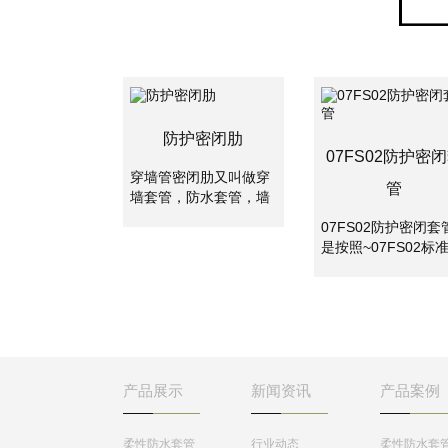
防护密闭肋
07FS02防护密
穿墙管密闭肋又叫做穿
管
墙套管，防水套管，墙
体预埋管，防水套管分
07FS02防护密闭套
为刚性防水套管和柔性
是按照~07FS02标
防水套管。两者主要是
集制作的密闭套管,
使用的地方不一样，柔
应用于地下工程、化
性防水套管主要用在人
工、钢铁、建筑、化
防墙，水池等要求很高
工、刚铁、自来水、
的地方，刚性防水套管
水处理等管路穿墙壁
一般用在地下室等管道
求严密防水之处。
需穿管道地位置。
产品展示
新闻资讯
产品案例
柔性防水套管
行业动态
柔性防水套