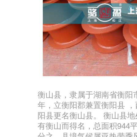
衡山县，隶属于湖南省衡阳市
年，立衡阳郡兼置衡阳县 ，
阳县更名衡山县。 衡山县
有衡山而得名，总面积944平
分之。县境气候属亚热带季