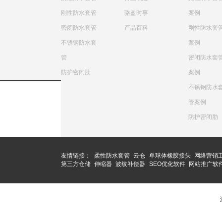
刚性防水套管
骆盈时事
案例
密闭防水套管
产品百科
刚性防水套
不锈钢防水套
案例
管
密闭防水套
防护密闭肋
案例
不锈钢防水
管案例
防护密闭肋
友情链接：
柔性防水套管
云仓
单球体橡胶接头
网络营销
第三方仓储
伸缩器
波纹补偿器
SEO优化软件
网站推广软